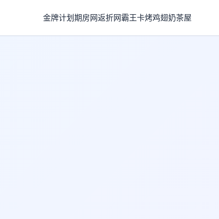
金牌计划
期房网
返折网
霸王卡
烤鸡翅
奶茶屋